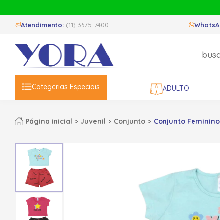
Atendimento:
(11) 3675-7400
WhatsA
Categorias Especiais
ADULTO
Página inicial
Juvenil
Conjunto
Conjunto Feminino 