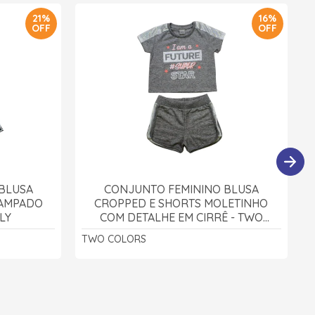
21%
16%
OFF
OFF
BLUSA
CONJUNTO FEMININO BLUSA
TAMPADO
CROPPED E SHORTS MOLETINHO
LY
COM DETALHE EM CIRRÊ - TWO
COLORS
TWO COLORS
A