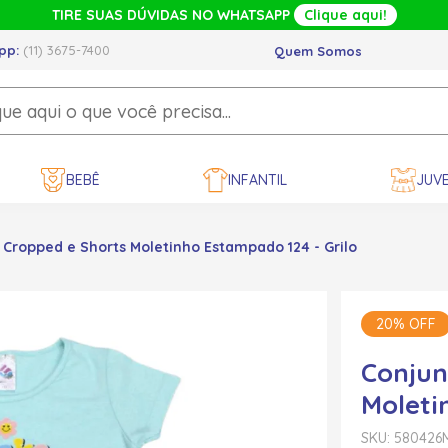
TIRE SUAS DÚVIDAS NO WHATSAPP
Clique aqui!
pp:
(11) 3675-7400
Quem Somos
BEBÊ
INFANTIL
JUVE
Cropped e Shorts Moletinho Estampado 124 - Grilo
20% OFF
Conjun
Moleti
SKU: 580426