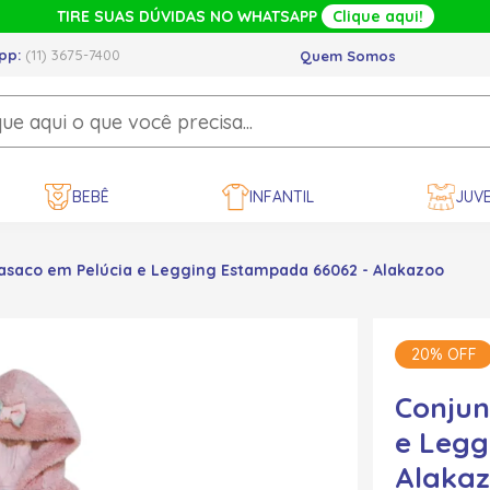
TIRE SUAS DÚVIDAS NO WHATSAPP
Clique aqui!
pp:
(11) 3675-7400
Quem Somos
BEBÊ
INFANTIL
JUVE
asaco em Pelúcia e Legging Estampada 66062 - Alakazoo
20% OFF
Conjun
e Legg
Alaka