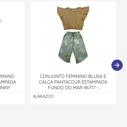
MININO
CONJUNTO FEMININO BLUSA E
TAMPADA
CALÇA PANTACOUR ESTAMPADA
LINNY
FUNDO DO MAR 46717 -
ALAKAZOO
ALAKAZOO
A