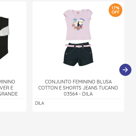
17%
OFF
MININO
CONJUNTO FEMININO BLUSA
VER E
COTTON E SHORTS JEANS TUCANO
 GRANDE
03564 - DILA
DILA
D