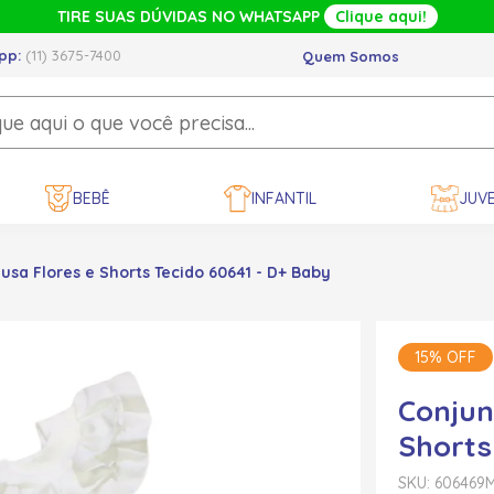
TIRE SUAS DÚVIDAS NO WHATSAPP
Clique aqui!
pp:
(11) 3675-7400
Quem Somos
BEBÊ
INFANTIL
JUVE
usa Flores e Shorts Tecido 60641 - D+ Baby
15% OFF
Conjun
Shorts
SKU: 606469
M