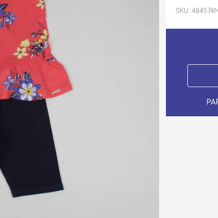
SKU: 484574
M
PA