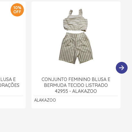
10%
OFF
LUSA E
CONJUNTO FEMININO BLUSA E
ORAÇÕES
BERMUDA TECIDO LISTRADO
42955 - ALAKAZOO
ALAKAZOO
A