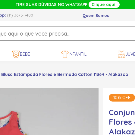
TIRE SUAS DÚVIDAS NO WHATSAPP
Clique aqui!
pp:
(11) 3675-7400
Quem Somos
BEBÊ
INFANTIL
JUVE
 Blusa Estampada Flores e Bermuda Cotton 11364 - Alakazoo
10% OFF
Conjun
Flores
Alaka