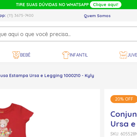
TIRE SUAS DÚVIDAS NO WHATSAPP
Clique aqui!
pp:
(11) 3675-7400
Quem Somos
BEBÊ
INFANTIL
JUVE
usa Estampa Ursa e Legging 1000210 - Kyly
20% OFF
Conjun
Ursa e
SKU: 605528