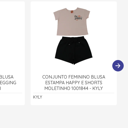
BLUSA
CONJUNTO FEMININO BLUSA
LEGGING
ESTAMPA HAPPY E SHORTS
I
MOLETINHO 1001844 - KYLY
KYLY
K