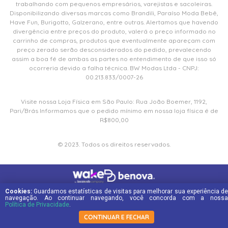
trabalhando com pequenos empresários, varejistas e sacoleiras.
Disponibilizando diversas marcas como Brandili, Paraíso Moda Bebê,
Have Fun, Burigotto, Galzerano, entre outras. Alertamos que havendo
divergência entre preços do produto, valerá o preço informado no
carrinho de compras, produtos que eventualmente apareçam com
preço zerado serão desconsiderados do pedido, prevalecendo
assim a boa fé de ambas as partes no entendimento de que isso só
ocorreria devido a falha técnica. BW Modas Ltda - CNPJ:
00.213.833/0007-26
Visite nossa Loja Física em São Paulo: Rua João Boemer, 1192,
Pari/Brás Informamos que o pedido mínimo em nossa loja física é de
R$800,00
© 2023. Todos os direitos reservados.
Cookies:
Guardamos estatísticas de visitas para melhorar sua experiência de
navegação. Ao continuar navegando, você concorda com a nossa
Política de Privacidade
.
CONTINUAR E FECHAR