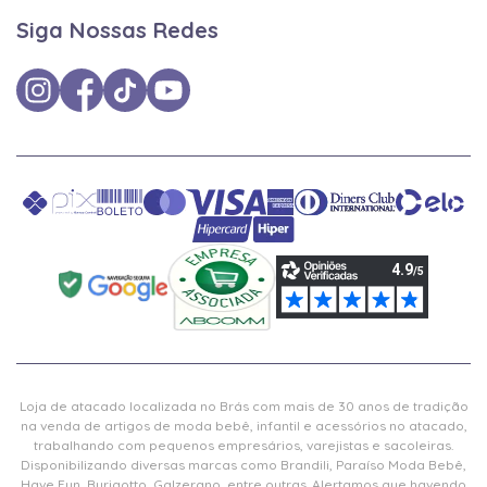
Siga Nossas Redes
Loja de atacado localizada no Brás com mais de 30 anos de tradição
na venda de artigos de moda bebê, infantil e acessórios no atacado,
trabalhando com pequenos empresários, varejistas e sacoleiras.
Disponibilizando diversas marcas como Brandili, Paraíso Moda Bebê,
Have Fun, Burigotto, Galzerano, entre outras. Alertamos que havendo