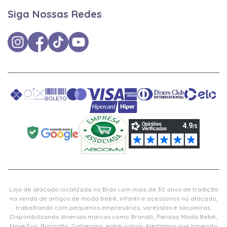
Siga Nossas Redes
Loja de atacado localizada no Brás com mais de 30 anos de tradição
na venda de artigos de moda bebê, infantil e acessórios no atacado,
trabalhando com pequenos empresários, varejistas e sacoleiras.
Disponibilizando diversas marcas como Brandili, Paraíso Moda Bebê,
Have Fun, Burigotto, Galzerano, entre outras. Alertamos que havendo