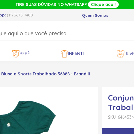
TIRE SUAS DÚVIDAS NO WHATSAPP
Clique aqui!
pp:
(11) 3675-7400
Quem Somos
BEBÊ
INFANTIL
JUVE
Blusa e Shorts Trabalhado 36888 - Brandili
Conjun
Trabal
SKU: 646453
M