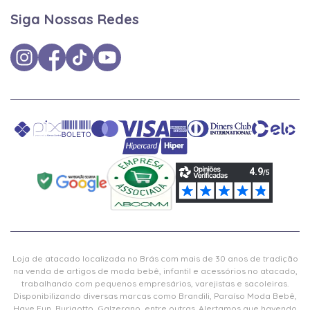
Siga Nossas Redes
Loja de atacado localizada no Brás com mais de 30 anos de tradição
na venda de artigos de moda bebê, infantil e acessórios no atacado,
trabalhando com pequenos empresários, varejistas e sacoleiras.
Disponibilizando diversas marcas como Brandili, Paraíso Moda Bebê,
Have Fun, Burigotto, Galzerano, entre outras. Alertamos que havendo