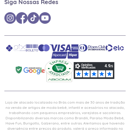
Siga Nossas Redes
Loja de atacado localizada no Brás com mais de 30 anos de tradição
na venda de artigos de moda bebê, infantil e acessórios no atacado,
trabalhando com pequenos empresários, varejistas e sacoleiras.
Disponibilizando diversas marcas como Brandili, Paraíso Moda Bebê,
Have Fun, Burigotto, Galzerano, entre outras. Alertamos que havendo
divergência entre preços do produto, valerá o preço informado no