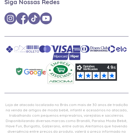
Siga Nossas Redes
Loja de atacado localizada no Brás com mais de 30 anos de tradição
na venda de artigos de moda bebê, infantil e acessórios no atacado,
trabalhando com pequenos empresários, varejistas e sacoleiras.
Disponibilizando diversas marcas como Brandili, Paraíso Moda Bebê,
Have Fun, Burigotto, Galzerano, entre outras. Alertamos que havendo
divergência entre preços do produto, valerá o preço informado no