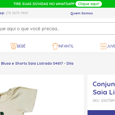
TIRE SUAS DÚVIDAS NO WHATSAPP
Clique aqui!
pp:
(11) 3675-7400
Quem Somos
BEBÊ
INFANTIL
JUVE
Blusa e Shorts Saia Listrado 04617 - Dila
Conjun
Saia Li
SKU: 636738
M