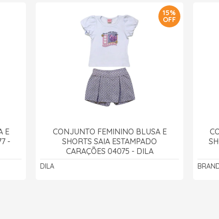
15%
OFF
A E
CONJUNTO FEMININO BLUSA E
CO
7 -
SHORTS SAIA ESTAMPADO
SH
CARAÇÕES 04075 - DILA
DILA
BRAND