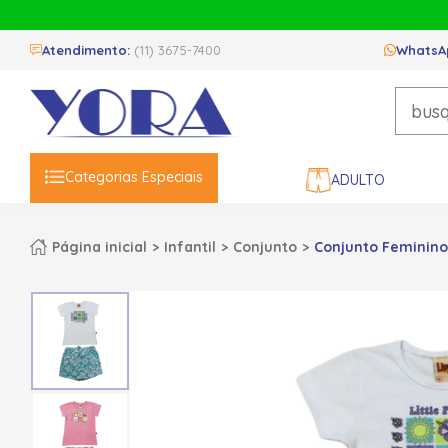
Atendimento:
(11) 3675-7400
WhatsA
Categorias Especiais
ADULTO
Página inicial
Infantil
Conjunto
Conjunto Feminino 