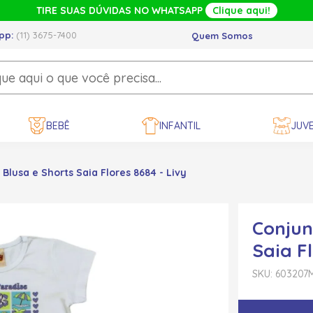
TIRE SUAS DÚVIDAS NO WHATSAPP
Clique aqui!
pp:
(11) 3675-7400
Quem Somos
BEBÊ
INFANTIL
JUVE
Blusa e Shorts Saia Flores 8684 - Livy
Conjun
Saia Fl
SKU: 603207
M