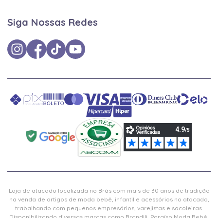
Siga Nossas Redes
Loja de atacado localizada no Brás com mais de 30 anos de tradição
na venda de artigos de moda bebê, infantil e acessórios no atacado,
trabalhando com pequenos empresários, varejistas e sacoleiras.
Disponibilizando diversas marcas como Brandili, Paraíso Moda Bebê,