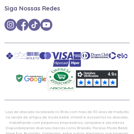
Siga Nossas Redes
Loja de atacado localizada no Brás com mais de 30 anos de tradição
na venda de artigos de moda bebê, infantil e acessórios no atacado,
trabalhando com pequenos empresários, varejistas e sacoleiras.
Disponibilizando diversas marcas como Brandili, Paraíso Moda Bebê,
Have Fun, Burigotto, Galzerano, entre outras. Alertamos que havendo