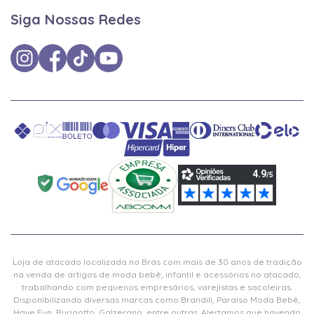
Siga Nossas Redes
Loja de atacado localizada no Brás com mais de 30 anos de tradição
na venda de artigos de moda bebê, infantil e acessórios no atacado,
trabalhando com pequenos empresários, varejistas e sacoleiras.
Disponibilizando diversas marcas como Brandili, Paraíso Moda Bebê,
Have Fun, Burigotto, Galzerano, entre outras. Alertamos que havendo