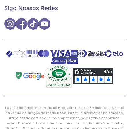
Siga Nossas Redes
Loja de atacado localizada no Brás com mais de 30 anos de tradição
na venda de artigos de moda bebê, infantil e acessórios no atacado,
trabalhando com pequenos empresários, varejistas e sacoleiras.
Disponibilizando diversas marcas como Brandili, Paraíso Moda Bebê,
Have Fun, Burigotto, Galzerano, entre outras. Alertamos que havendo