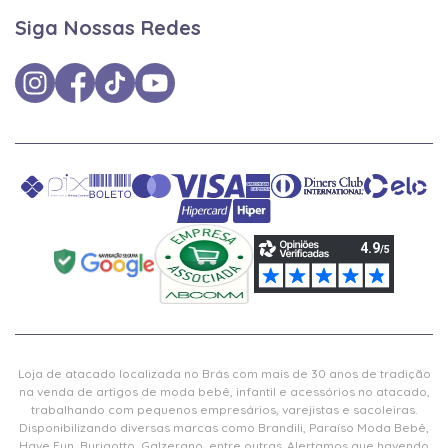
Siga Nossas Redes
Loja de atacado localizada no Brás com mais de 30 anos de tradição
na venda de artigos de moda bebê, infantil e acessórios no atacado,
trabalhando com pequenos empresários, varejistas e sacoleiras.
Disponibilizando diversas marcas como Brandili, Paraíso Moda Bebê,
Have Fun, Burigotto, Galzerano, entre outras. Alertamos que havendo