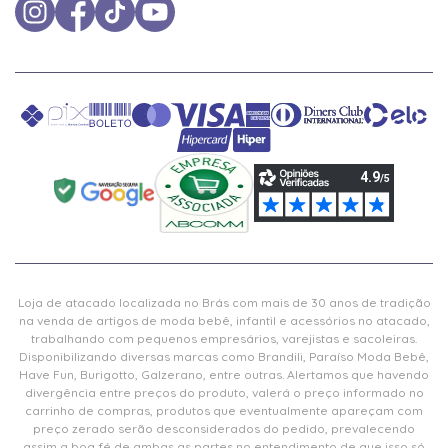
Loja de atacado localizada no Brás com mais de 30 anos de tradição
na venda de artigos de moda bebê, infantil e acessórios no atacado,
trabalhando com pequenos empresários, varejistas e sacoleiras.
Disponibilizando diversas marcas como Brandili, Paraíso Moda Bebê,
Have Fun, Burigotto, Galzerano, entre outras. Alertamos que havendo
divergência entre preços do produto, valerá o preço informado no
carrinho de compras, produtos que eventualmente apareçam com
preço zerado serão desconsiderados do pedido, prevalecendo
assim a boa fé de ambas as partes no entendimento de que isso só