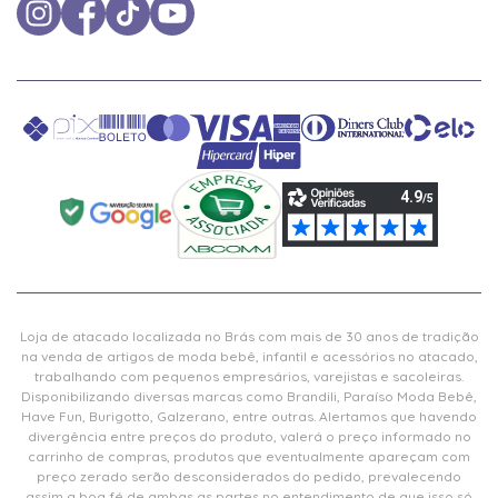
Loja de atacado localizada no Brás com mais de 30 anos de tradição
na venda de artigos de moda bebê, infantil e acessórios no atacado,
trabalhando com pequenos empresários, varejistas e sacoleiras.
Disponibilizando diversas marcas como Brandili, Paraíso Moda Bebê,
Have Fun, Burigotto, Galzerano, entre outras. Alertamos que havendo
divergência entre preços do produto, valerá o preço informado no
carrinho de compras, produtos que eventualmente apareçam com
preço zerado serão desconsiderados do pedido, prevalecendo
assim a boa fé de ambas as partes no entendimento de que isso só