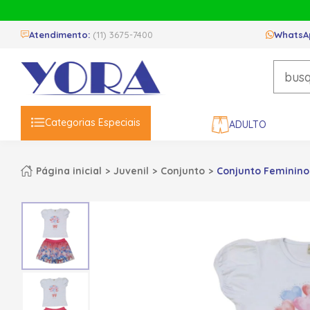
Atendimento:
(11) 3675-7400
WhatsA
Categorias Especiais
ADULTO
Página inicial
Juvenil
Conjunto
Conjunto Feminino 