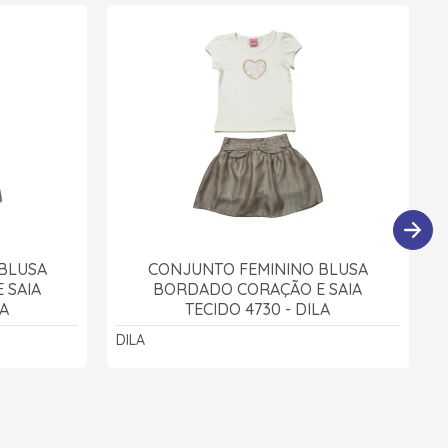
BLUSA
CONJUNTO FEMININO BLUSA
 SAIA
BORDADO CORAÇÃO E SAIA
LA
TECIDO 4730 - DILA
DILA
R