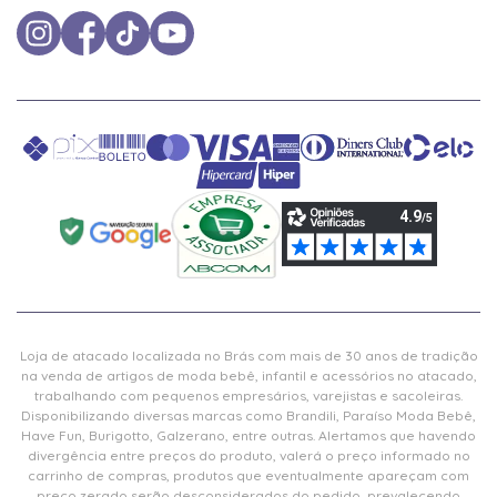
Loja de atacado localizada no Brás com mais de 30 anos de tradição
na venda de artigos de moda bebê, infantil e acessórios no atacado,
trabalhando com pequenos empresários, varejistas e sacoleiras.
Disponibilizando diversas marcas como Brandili, Paraíso Moda Bebê,
Have Fun, Burigotto, Galzerano, entre outras. Alertamos que havendo
divergência entre preços do produto, valerá o preço informado no
carrinho de compras, produtos que eventualmente apareçam com
preço zerado serão desconsiderados do pedido, prevalecendo