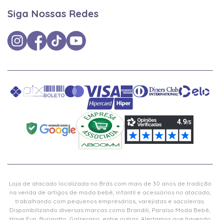
Siga Nossas Redes
Loja de atacado localizada no Brás com mais de 30 anos de tradição
na venda de artigos de moda bebê, infantil e acessórios no atacado,
trabalhando com pequenos empresários, varejistas e sacoleiras.
Disponibilizando diversas marcas como Brandili, Paraíso Moda Bebê,
Have Fun, Burigotto, Galzerano, entre outras. Alertamos que havendo