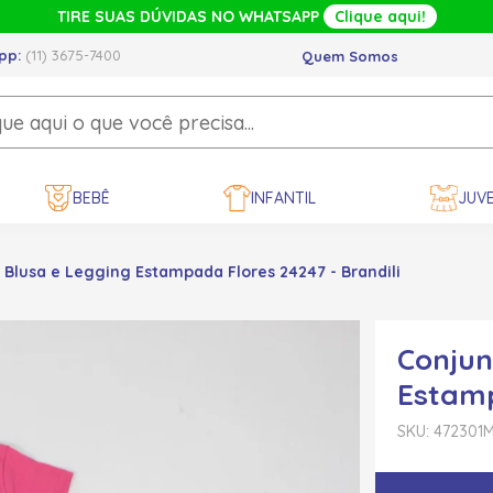
TIRE SUAS DÚVIDAS NO WHATSAPP
Clique aqui!
pp:
(11) 3675-7400
Quem Somos
BEBÊ
INFANTIL
JUVE
Blusa e Legging Estampada Flores 24247 - Brandili
Conjun
Estamp
SKU: 472301
M