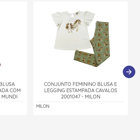
BLUSA
CONJUNTO FEMININO BLUSA E
PADA COM
LEGGING ESTAMPADA CAVALOS
I MUNDI
2001047 - MILON
MILON
M