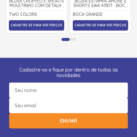
BLUSA CROPPED E SHORTS
BLUSA ESTAMPA AMORE E
MOLETINHO COM DETALHE
SHORTS SAIA 43817 - BOCA
EM CIRRÊ - TWO COLORS
GRANDE
TWO COLORS
BOCA GRANDE
CADASTRE-SE PARA VER PREÇOS
CADASTRE-SE PARA VER PREÇOS
Cadastre-se e fique por dentro de todas as
novidades
ENVIAR