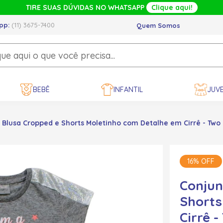
TIRE SUAS DÚVIDAS NO WHATSAPP
Clique aqui!
pp:
(11) 3675-7400
Quem Somos
BEBÊ
INFANTIL
JUVE
Blusa Cropped e Shorts Moletinho com Detalhe em Cirrê - Two 
16% OFF
Conjun
Shorts
Cirrê -