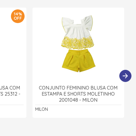
14%
OFF
USA COM
CONJUNTO FEMININO BLUSA COM
 25312 -
ESTAMPA E SHORTS MOLETINHO
2001048 - MILON
MILON
M