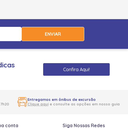
ENVIAR
dicas
Confira Aqui!
Entregamos em ônibus de excursão
17h20
Clique aqui
e consulte as opções em nosso guia
ua conta
Siga Nossas Redes