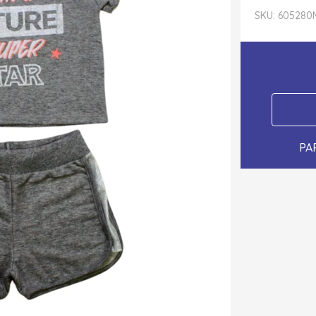
SKU: 605280
PA