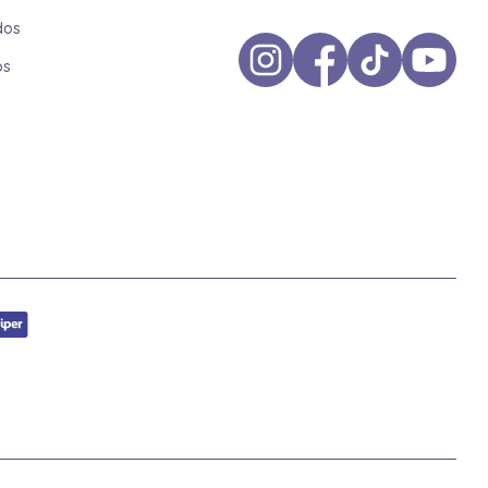
dos
os