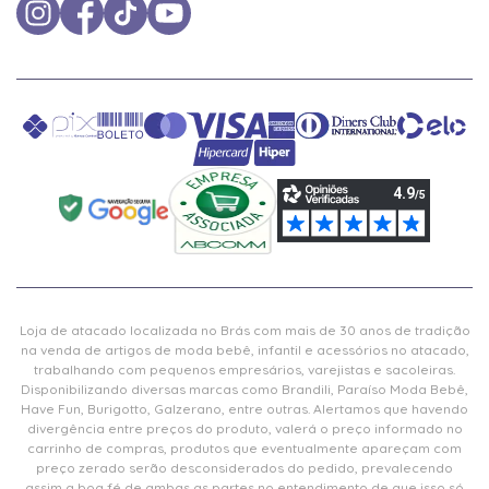
Loja de atacado localizada no Brás com mais de 30 anos de tradição
na venda de artigos de moda bebê, infantil e acessórios no atacado,
trabalhando com pequenos empresários, varejistas e sacoleiras.
Disponibilizando diversas marcas como Brandili, Paraíso Moda Bebê,
Have Fun, Burigotto, Galzerano, entre outras. Alertamos que havendo
divergência entre preços do produto, valerá o preço informado no
carrinho de compras, produtos que eventualmente apareçam com
preço zerado serão desconsiderados do pedido, prevalecendo
assim a boa fé de ambas as partes no entendimento de que isso só