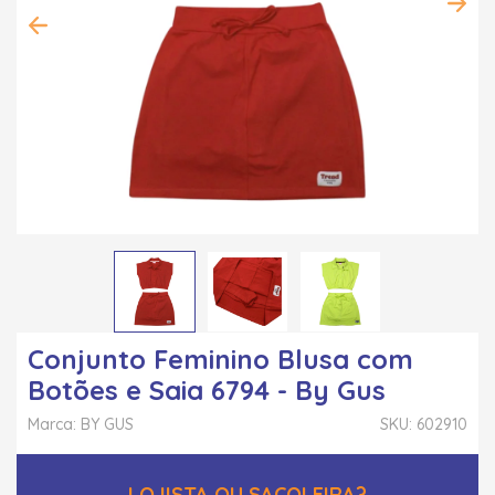
Conjunto Feminino Blusa com
Botões e Saia 6794 - By Gus
Marca: BY GUS
SKU: 602910
LOJISTA OU SACOLEIRA?