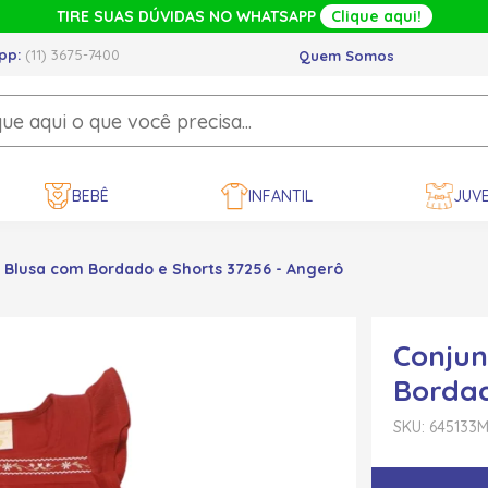
TIRE SUAS DÚVIDAS NO WHATSAPP
Clique aqui!
pp:
(11) 3675-7400
Quem Somos
BEBÊ
INFANTIL
JUVE
 Blusa com Bordado e Shorts 37256 - Angerô
Conjun
Bordad
SKU: 645133
M