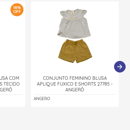
18%
OFF
USA COM
CONJUNTO FEMININO BLUSA
S TECIDO
APLIQUE FUXICO E SHORTS 27785 -
NGERÔ
ANGERÔ
ANGERO
K