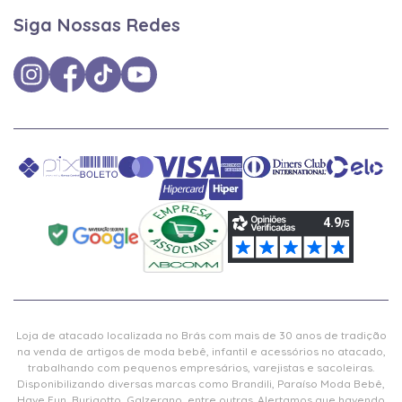
Siga Nossas Redes
Loja de atacado localizada no Brás com mais de 30 anos de tradição
na venda de artigos de moda bebê, infantil e acessórios no atacado,
trabalhando com pequenos empresários, varejistas e sacoleiras.
Disponibilizando diversas marcas como Brandili, Paraíso Moda Bebê,
Have Fun, Burigotto, Galzerano, entre outras. Alertamos que havendo