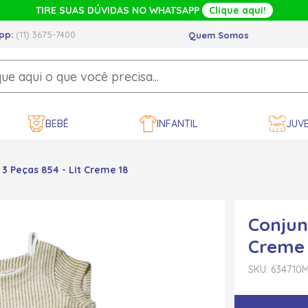
TIRE SUAS DÚVIDAS NO WHATSAPP
Clique aqui!
pp:
(11) 3675-7400
Quem Somos
BEBÊ
INFANTIL
JUVE
3 Peças 854 - Lit Creme 18
Conjun
Creme 
SKU: 634710
M