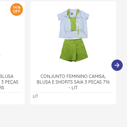
14%
OFF
BLUSA
CONJUNTO FEMININO CAMISA,
 3 PEÇAS
BLUSA E SHORTS SAIA 3 PEÇAS 716
RS
- LIT
LIT
S