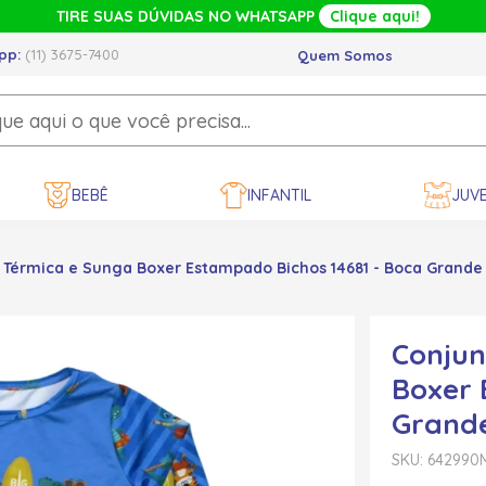
TIRE SUAS DÚVIDAS NO WHATSAPP
Clique aqui!
pp:
(11) 3675-7400
Quem Somos
BEBÊ
INFANTIL
JUVE
 Térmica e Sunga Boxer Estampado Bichos 14681 - Boca Grande
Conjun
Boxer 
Grand
SKU: 642990