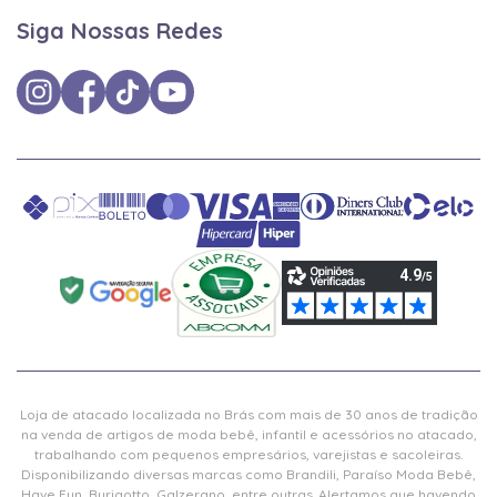
Siga Nossas Redes
Loja de atacado localizada no Brás com mais de 30 anos de tradição
na venda de artigos de moda bebê, infantil e acessórios no atacado,
trabalhando com pequenos empresários, varejistas e sacoleiras.
Disponibilizando diversas marcas como Brandili, Paraíso Moda Bebê,
Have Fun, Burigotto, Galzerano, entre outras. Alertamos que havendo