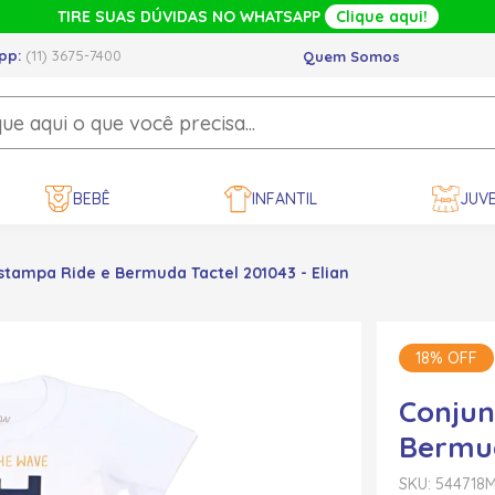
TIRE SUAS DÚVIDAS NO WHATSAPP
Clique aqui!
pp:
(11) 3675-7400
Quem Somos
BEBÊ
INFANTIL
JUVE
tampa Ride e Bermuda Tactel 201043 - Elian
18% OFF
Conjun
Bermud
SKU: 544718
M