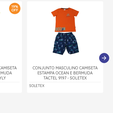
19%
OFF
AMISETA
CONJUNTO MASCULINO CAMISETA
RMUDA
ESTAMPA OCEAN E BERMUDA
YLY
TACTEL 9197 - SOLETEX
SOLETEX
A