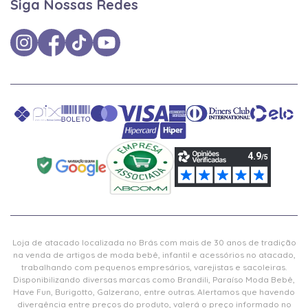
Siga Nossas Redes
Loja de atacado localizada no Brás com mais de 30 anos de tradição
na venda de artigos de moda bebê, infantil e acessórios no atacado,
trabalhando com pequenos empresários, varejistas e sacoleiras.
Disponibilizando diversas marcas como Brandili, Paraíso Moda Bebê,
Have Fun, Burigotto, Galzerano, entre outras. Alertamos que havendo
divergência entre preços do produto, valerá o preço informado no