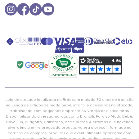
Loja de atacado localizada no Brás com mais de 30 anos de tradição
na venda de artigos de moda bebê, infantil e acessórios no atacado,
trabalhando com pequenos empresários, varejistas e sacoleiras.
Disponibilizando diversas marcas como Brandili, Paraíso Moda Bebê,
Have Fun, Burigotto, Galzerano, entre outras. Alertamos que havendo
divergência entre preços do produto, valerá o preço informado no
carrinho de compras, produtos que eventualmente apareçam com
preço zerado serão desconsiderados do pedido, prevalecendo