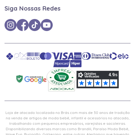
Siga Nossas Redes
Loja de atacado localizada no Brás com mais de 30 anos de tradição
na venda de artigos de moda bebê, infantil e acessórios no atacado,
trabalhando com pequenos empresários, varejistas e sacoleiras.
Disponibilizando diversas marcas como Brandili, Paraíso Moda Bebê,
Have Fun, Burigotto, Galzerano, entre outras. Alertamos que havendo