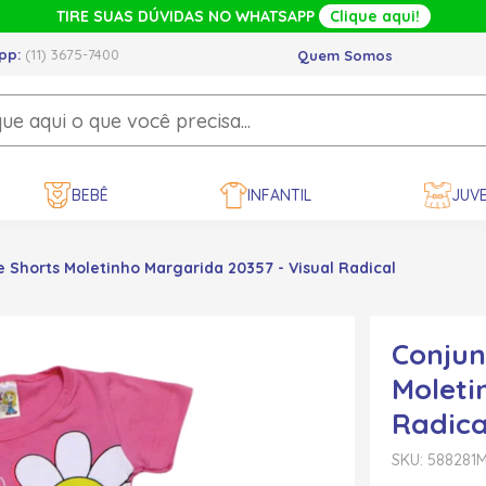
TIRE SUAS DÚVIDAS NO WHATSAPP
Clique aqui!
pp:
(11) 3675-7400
Quem Somos
BEBÊ
INFANTIL
JUVE
 Shorts Moletinho Margarida 20357 - Visual Radical
Conjun
Moleti
Radica
SKU: 588281
M