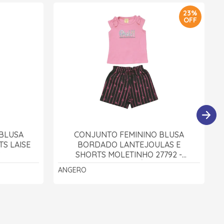
23%
OFF
BLUSA
CONJUNTO FEMININO BLUSA
S LAISE
BORDADO LANTEJOULAS E
S
SHORTS MOLETINHO 27792 -
ANGERÔ
ANGERO
D