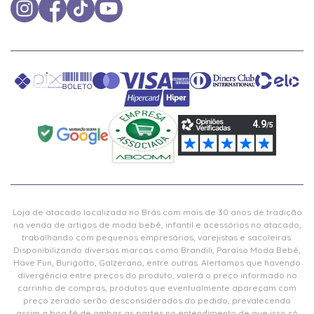
Loja de atacado localizada no Brás com mais de 30 anos de tradição
na venda de artigos de moda bebê, infantil e acessórios no atacado,
trabalhando com pequenos empresários, varejistas e sacoleiras.
Disponibilizando diversas marcas como Brandili, Paraíso Moda Bebê,
Have Fun, Burigotto, Galzerano, entre outras. Alertamos que havendo
divergência entre preços do produto, valerá o preço informado no
carrinho de compras, produtos que eventualmente apareçam com
preço zerado serão desconsiderados do pedido, prevalecendo
assim a boa fé de ambas as partes no entendimento de que isso só