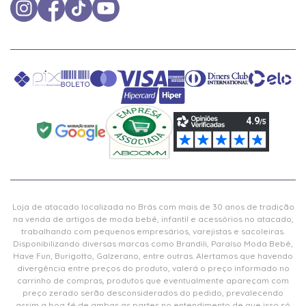
Loja de atacado localizada no Brás com mais de 30 anos de tradição
na venda de artigos de moda bebê, infantil e acessórios no atacado,
trabalhando com pequenos empresários, varejistas e sacoleiras.
Disponibilizando diversas marcas como Brandili, Paraíso Moda Bebê,
Have Fun, Burigotto, Galzerano, entre outras. Alertamos que havendo
divergência entre preços do produto, valerá o preço informado no
carrinho de compras, produtos que eventualmente apareçam com
preço zerado serão desconsiderados do pedido, prevalecendo
assim a boa fé de ambas as partes no entendimento de que isso só