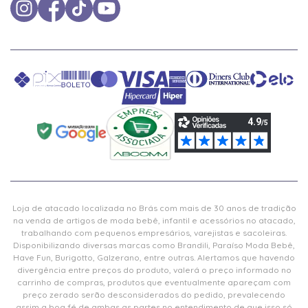
Loja de atacado localizada no Brás com mais de 30 anos de tradição
na venda de artigos de moda bebê, infantil e acessórios no atacado,
trabalhando com pequenos empresários, varejistas e sacoleiras.
Disponibilizando diversas marcas como Brandili, Paraíso Moda Bebê,
Have Fun, Burigotto, Galzerano, entre outras. Alertamos que havendo
divergência entre preços do produto, valerá o preço informado no
carrinho de compras, produtos que eventualmente apareçam com
preço zerado serão desconsiderados do pedido, prevalecendo
assim a boa fé de ambas as partes no entendimento de que isso só