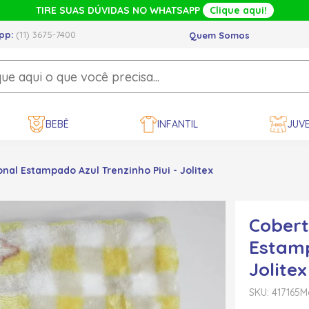
TIRE SUAS DÚVIDAS NO WHATSAPP
Clique aqui!
pp:
(11) 3675-7400
Quem Somos
BEBÊ
INFANTIL
JUVE
nal Estampado Azul Trenzinho Piui - Jolitex
Cobert
Estamp
Jolitex
SKU: 417165
M