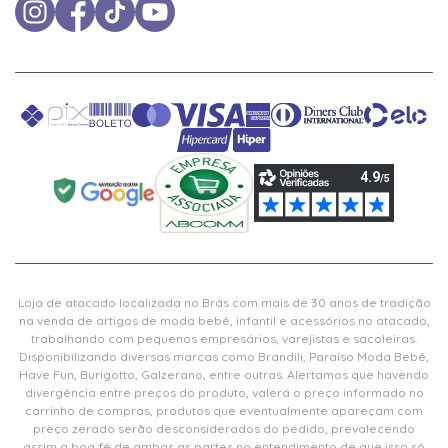
Loja de atacado localizada no Brás com mais de 30 anos de tradição
na venda de artigos de moda bebê, infantil e acessórios no atacado,
trabalhando com pequenos empresários, varejistas e sacoleiras.
Disponibilizando diversas marcas como Brandili, Paraíso Moda Bebê,
Have Fun, Burigotto, Galzerano, entre outras. Alertamos que havendo
divergência entre preços do produto, valerá o preço informado no
carrinho de compras, produtos que eventualmente apareçam com
preço zerado serão desconsiderados do pedido, prevalecendo
assim a boa fé de ambas as partes no entendimento de que isso só