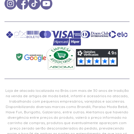
Loja de atacado localizada no Brás com mais de 30 anos de tradição
na venda de artigos de moda bebê, infantil e acessórios no atacado,
trabalhando com pequenos empresários, varejistas e sacoleiras.
Disponibilizando diversas marcas como Brandili, Paraíso Moda Bebê,
Have Fun, Burigotto, Galzerano, entre outras. Alertamos que havendo
divergência entre preços do produto, valerá o preço informado no
carrinho de compras, produtos que eventualmente apareçam com
preço zerado serão desconsiderados do pedido, prevalecendo
assim a boa fé de ambas as partes no entendimento de que isso só