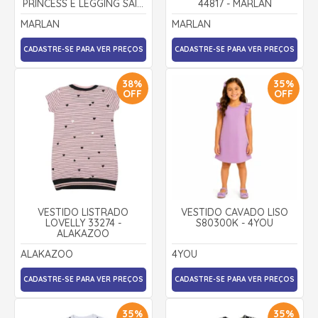
PRINCESS E LEGGING SAIA
44817 - MARLAN
MOLETTON 22606 -
MARLAN
MARLAN
MARLAN
CADASTRE-SE PARA VER PREÇOS
CADASTRE-SE PARA VER PREÇOS
38%
35%
OFF
OFF
VESTIDO LISTRADO
VESTIDO CAVADO LISO
LOVELLY 33274 -
S80300K - 4YOU
ALAKAZOO
ALAKAZOO
4YOU
CADASTRE-SE PARA VER PREÇOS
CADASTRE-SE PARA VER PREÇOS
35%
35%