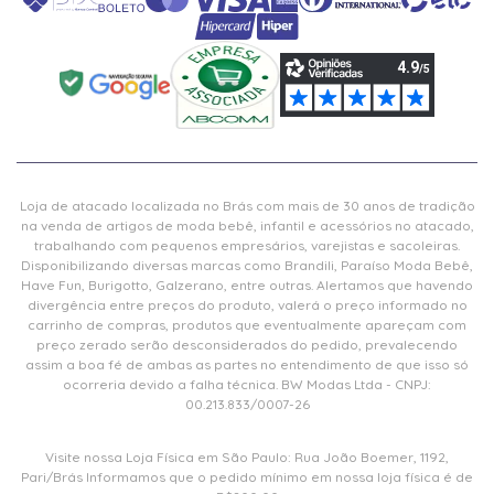
Loja de atacado localizada no Brás com mais de 30 anos de tradição
na venda de artigos de moda bebê, infantil e acessórios no atacado,
trabalhando com pequenos empresários, varejistas e sacoleiras.
Disponibilizando diversas marcas como Brandili, Paraíso Moda Bebê,
Have Fun, Burigotto, Galzerano, entre outras. Alertamos que havendo
divergência entre preços do produto, valerá o preço informado no
carrinho de compras, produtos que eventualmente apareçam com
preço zerado serão desconsiderados do pedido, prevalecendo
assim a boa fé de ambas as partes no entendimento de que isso só
ocorreria devido a falha técnica. BW Modas Ltda - CNPJ:
00.213.833/0007-26
Visite nossa Loja Física em São Paulo: Rua João Boemer, 1192,
Pari/Brás Informamos que o pedido mínimo em nossa loja física é de