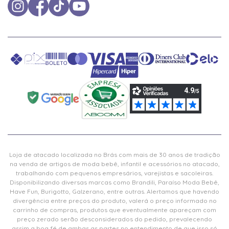
Loja de atacado localizada no Brás com mais de 30 anos de tradição
na venda de artigos de moda bebê, infantil e acessórios no atacado,
trabalhando com pequenos empresários, varejistas e sacoleiras.
Disponibilizando diversas marcas como Brandili, Paraíso Moda Bebê,
Have Fun, Burigotto, Galzerano, entre outras. Alertamos que havendo
divergência entre preços do produto, valerá o preço informado no
carrinho de compras, produtos que eventualmente apareçam com
preço zerado serão desconsiderados do pedido, prevalecendo
assim a boa fé de ambas as partes no entendimento de que isso só