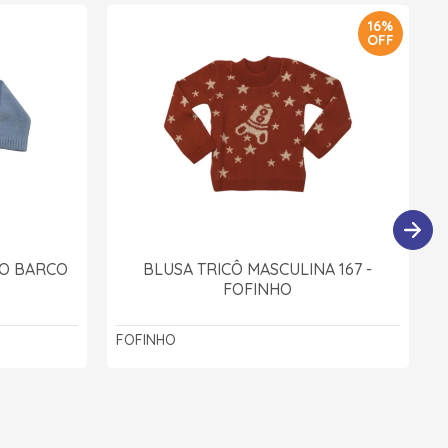
16%
OFF
NO BARCO
BLUSA TRICÔ MASCULINA 167 -
FOFINHO
FOFINHO
F