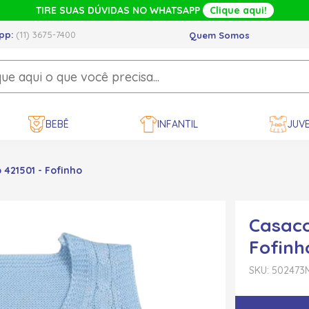
TIRE SUAS DÚVIDAS NO WHATSAPP
Clique aqui!
pp:
(11) 3675-7400
Quem Somos
BEBÊ
INFANTIL
JUVE
 421501 - Fofinho
Casaco
Fofinh
SKU: 502473