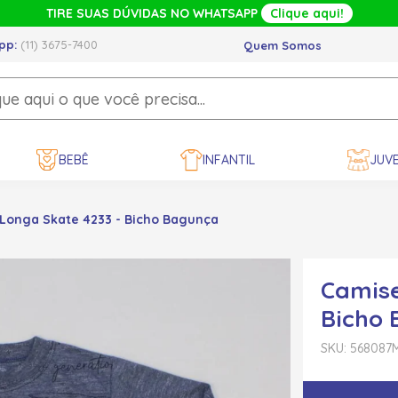
TIRE SUAS DÚVIDAS NO WHATSAPP
Clique aqui!
pp:
(11) 3675-7400
Quem Somos
BEBÊ
INFANTIL
JUVE
Longa Skate 4233 - Bicho Bagunça
Camise
Bicho
SKU: 568087