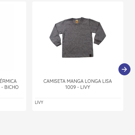
TÉRMICA
CAMISETA MANGA LONGA LISA
 - BICHO
1009 - LIVY
LIVY
L